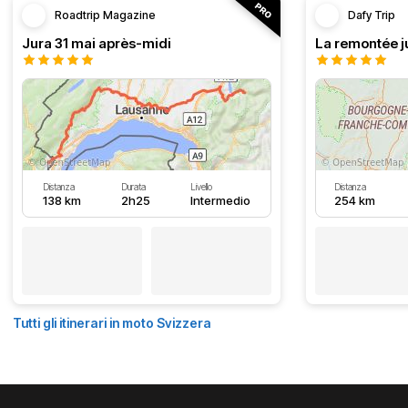
Roadtrip Magazine
Dafy Trip
Jura 31 mai après-midi
La remontée j
Distanza
Durata
Livello
Distanza
138 km
2h25
Intermedio
254 km
Tutti gli itinerari in moto Svizzera