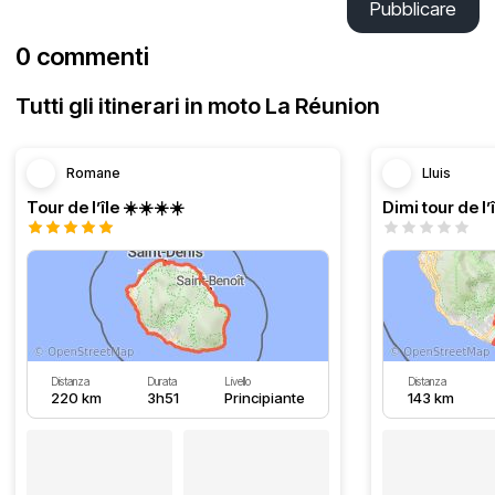
Pubblicare
0 commenti
Tutti gli itinerari in moto La Réunion
Romane
Lluis
Tour de l’île ☀️☀️☀️☀️
Distanza
Durata
Livello
Distanza
220 km
3h51
Principiante
143 km