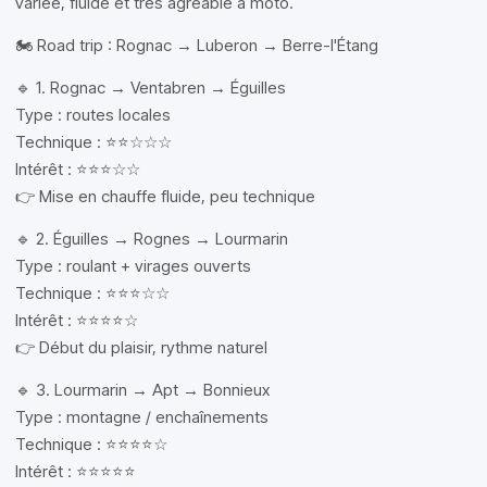
variée, fluide et très agréable à moto.
🏍️ Road trip : Rognac → Luberon → Berre-l'Étang
🔹 1. Rognac → Ventabren → Éguilles
Type : routes locales
Technique : ⭐⭐☆☆☆
Intérêt : ⭐⭐⭐☆☆
👉 Mise en chauffe fluide, peu technique
🔹 2. Éguilles → Rognes → Lourmarin
Type : roulant + virages ouverts
Technique : ⭐⭐⭐☆☆
Intérêt : ⭐⭐⭐⭐☆
👉 Début du plaisir, rythme naturel
🔹 3. Lourmarin → Apt → Bonnieux
Type : montagne / enchaînements
Technique : ⭐⭐⭐⭐☆
Intérêt : ⭐⭐⭐⭐⭐