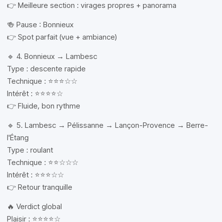
👉 Meilleure section : virages propres + panorama
🍻 Pause : Bonnieux
👉 Spot parfait (vue + ambiance)
🔹 4. Bonnieux → Lambesc
Type : descente rapide
Technique : ⭐⭐⭐☆☆
Intérêt : ⭐⭐⭐⭐☆
👉 Fluide, bon rythme
🔹 5. Lambesc → Pélissanne → Lançon-Provence → Berre-
l'Étang
Type : roulant
Technique : ⭐⭐☆☆☆
Intérêt : ⭐⭐⭐☆☆
👉 Retour tranquille
🔥 Verdict global
Plaisir : ⭐⭐⭐⭐☆