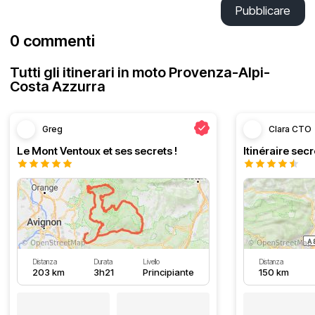
Pubblicare
0 commenti
Tutti gli itinerari in moto Provenza-Alpi-
Costa Azzurra
Greg
Clara CTO
Le Mont Ventoux et ses secrets !
Distanza
Durata
Livello
Distanza
203 km
3h21
Principiante
150 km