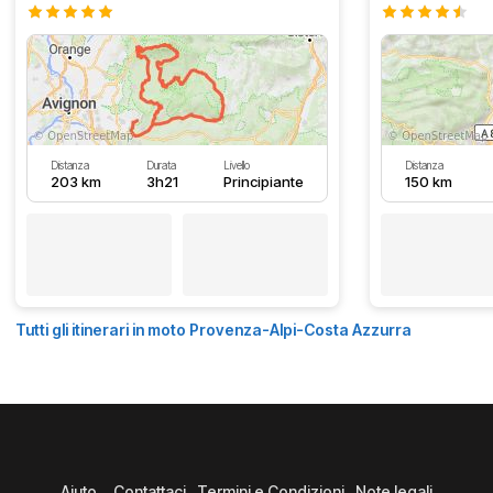
Distanza
Durata
Livello
Distanza
203 km
3h21
Principiante
150 km
Tutti gli itinerari in moto Provenza-Alpi-Costa Azzurra
Aiuto
Contattaci
Termini e Condizioni
Note legali