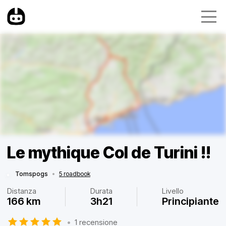
Le mythique Col de Turini !!
Tomspogs
•
5 roadbook
Distanza
Durata
Livello
166 km
3h21
Principiante
•
1 recensione