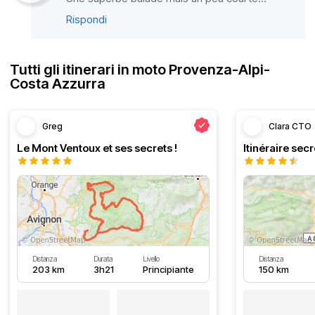
Rispondi
Tutti gli itinerari in moto Provenza-Alpi-
Costa Azzurra
Greg
Clara CTO
Le Mont Ventoux et ses secrets !
Distanza
Durata
Livello
Distanza
203 km
3h21
Principiante
150 km