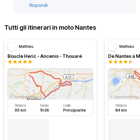
Rispondi
Tutti gli itinerari in moto Nantes
Mathieu
Mathieu
Boucle Heric - Ancenis - Thouaré
Distanza
Durata
Livello
Distanza
95 km
1h36
Principiante
84 km