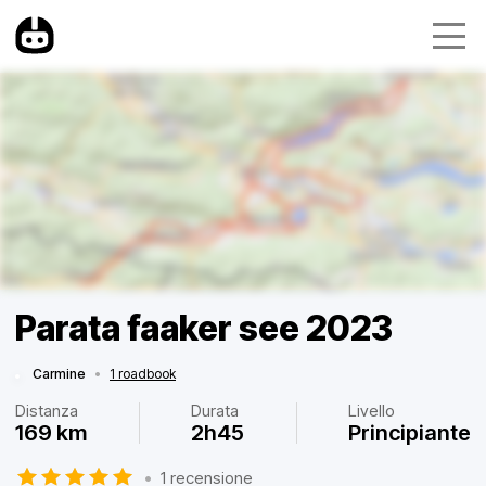
Parata faaker see 2023
Carmine
•
1 roadbook
Distanza
Durata
Livello
169 km
2h45
Principiante
•
1 recensione