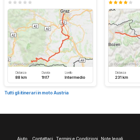
Distanza
Durata
Livello
Distanza
88 km
1h17
Intermedio
231 km
Tutti gli itinerari in moto Austria
Aiuto
Contattaci
Termini e Condizioni
Note legali