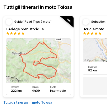
Tutti gli itinerari in moto Tolosa
Guide "Road Trips à moto"
Sebastien
L'Ariège préhistorique
Distanza
92 km
Distanza
Durata
Livello
222 km
4h09
Intermedio
Tutti gli itinerari in moto Tolosa