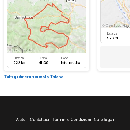
Distanza
92 km
Distanza
Durata
Livello
222 km
4h09
Intermedio
Tutti gli itinerari in moto Tolosa
Aiuto
Contattaci
Termini e Condizioni
Note legali