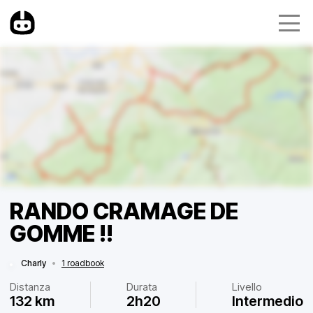
RANDO CRAMAGE DE
GOMME !!
Charly
•
1 roadbook
Distanza
Durata
Livello
132 km
2h20
Intermedio