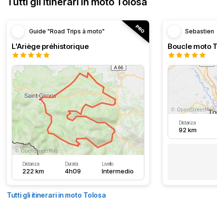
Tutti gli itinerari in moto Tolosa
Guide "Road Trips à moto"
Sebastien
L'Ariège préhistorique
Distanza
92 km
Distanza
Durata
Livello
222 km
4h09
Intermedio
Tutti gli itinerari in moto Tolosa