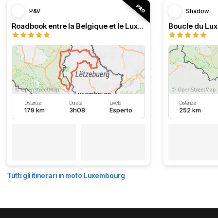
P&V
Shadow
Roadbook entre la Belgique et le Luxembourg
Boucle du Lu
Distanza
Durata
Livello
Distanza
179 km
3h08
Esperto
252 km
Tutti gli itinerari in moto Luxembourg