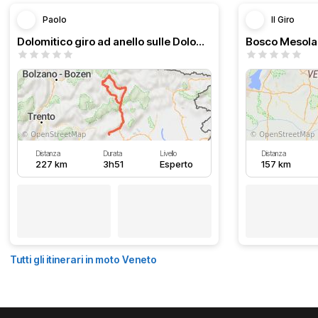
Paolo
Il Giro
Dolomitico giro ad anello sulle Dolomiti
Bosco Mesola
Distanza
Durata
Livello
Distanza
227 km
3h51
Esperto
157 km
Tutti gli itinerari in moto Veneto