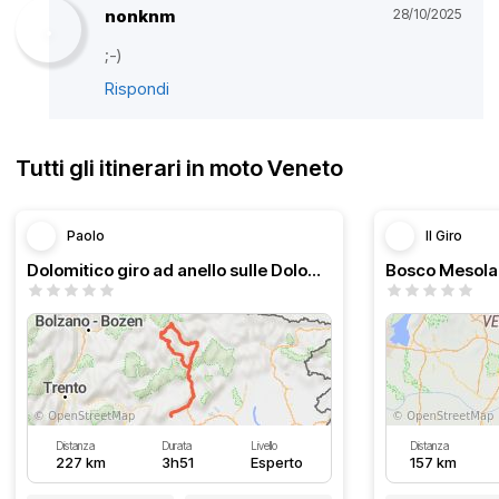
nonknm
28/10/2025
;-)
Rispondi
Tutti gli itinerari in moto Veneto
Paolo
Il Giro
Dolomitico giro ad anello sulle Dolomiti
Bosco Mesola
Distanza
Durata
Livello
Distanza
227 km
3h51
Esperto
157 km