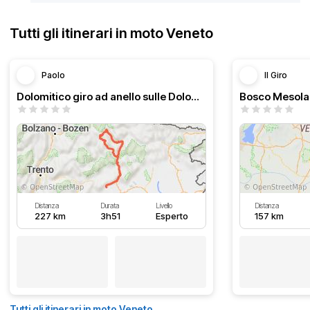
Tutti gli itinerari in moto Veneto
Paolo
Il Giro
Dolomitico giro ad anello sulle Dolomiti
Bosco Mesola
Distanza
Durata
Livello
Distanza
227 km
3h51
Esperto
157 km
Tutti gli itinerari in moto Veneto