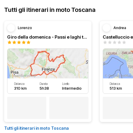
Tutti gli itinerari in moto Toscana
Lorenzo
Andrea
Giro della domenica - Passi e laghi tosco emiliani
Castelluccio e
Distanza
Durata
Livello
Distanza
310 km
5h38
Intermedio
513 km
Tutti gli itinerari in moto Toscana