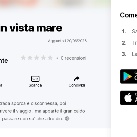
Come
in vista mare
S
Aggiunto il 20/06/2026
Tr
La
•
0 recensioni
nte
ca
Scarica
Condividi
 strada sporca e disconnessa, poi
vere il viaggio , ma apparte il gran caldo
r passare non so' che altro dire 😅