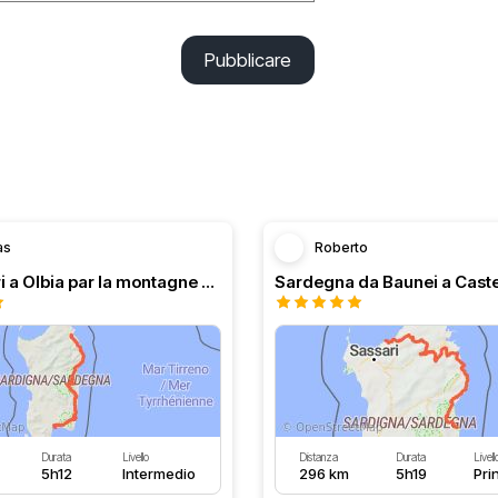
Pubblicare
as
Roberto
De Cagliari a Olbia par la montagne Sarde.
Sardegna da Baunei a Caste
Durata
Livello
Distanza
Durata
Livell
5h12
Intermedio
296 km
5h19
Pri