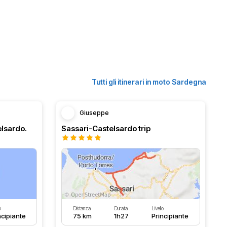
Tutti gli itinerari in moto Sardegna
Giuseppe
lsardo.
Sassari-Castelsardo trip
o
Distanza
Durata
Livello
ncipiante
75 km
1h27
Principiante