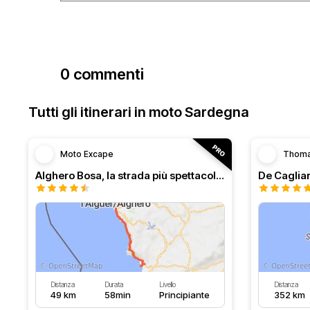
0 commenti
Tutti gli itinerari in moto Sardegna
Moto Excape
Thom
Alghero Bosa, la strada più spettacolare della Sardegna
Distanza
Durata
Livello
Distanza
49 km
58min
Principiante
352 km