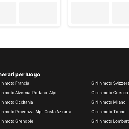
inerari per luogo
i in moto Francia
Giri in moto Svizzer
i in moto Alvernia-Rodano-Alpi
Giri in moto Corsica
i in moto Occitania
Giri in moto Milano
i in moto Provenza-Alpi-Costa Azzurra
Giri in moto Torino
i in moto Grenoble
Giri in moto Lombar