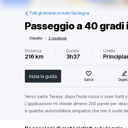
❮
Tutti gli itinerari in moto Sardegna
Passeggio a 40 gradi 
Claudio
•
2 roadbook
Distanza
Durata
Livello
216 km
3h37
Principia
Inizia la guida
Salva
Dupli
Verso santa Teresa ,dopo l'isola rossa ci sono tratti
L'applicazione mi chiede almeno 250 parole per descri
e qualche automobilista simpatico che non ti vuole fa