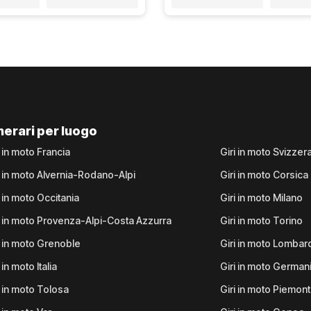
inerari per luogo
i in moto Francia
Giri in moto Svizzer
i in moto Alvernia-Rodano-Alpi
Giri in moto Corsica
i in moto Occitania
Giri in moto Milano
i in moto Provenza-Alpi-Costa Azzurra
Giri in moto Torino
i in moto Grenoble
Giri in moto Lombar
 in moto Italia
Giri in moto German
i in moto Tolosa
Giri in moto Piemon