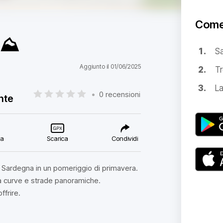
Come
️⛰️
S
Aggiunto il 01/06/2025
Tr
La
•
0 recensioni
nte
ca
Scarica
Condividi
ro Sardegna in un pomeriggio di primavera.
tra curve e strade panoramiche.
ffrire.