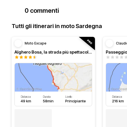
0 commenti
Tutti gli itinerari in moto Sardegna
Moto Excape
Claudi
Alghero Bosa, la strada più spettacolare della Sardegna
Passeggio 
Distanza
Durata
Livello
Distanza
49 km
58min
Principiante
216 km