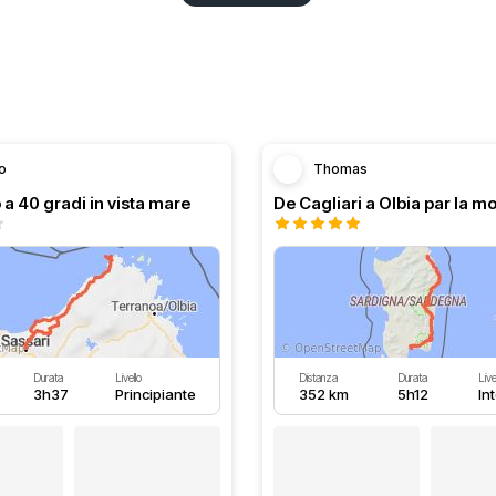
o
Thomas
a 40 gradi in vista mare
Durata
Livello
Distanza
Durata
Live
3h37
Principiante
352 km
5h12
In