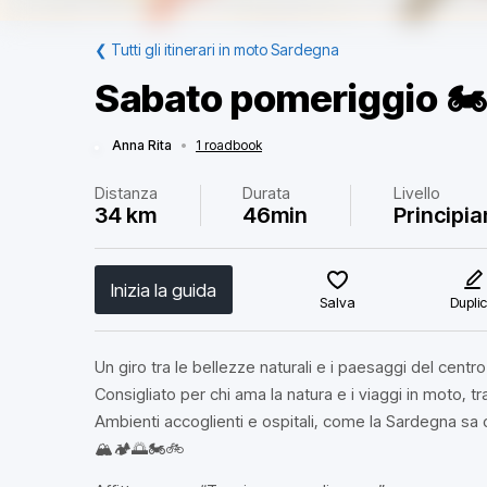
❮
Tutti gli itinerari in moto Sardegna
Sabato pomeriggio 🏍
Anna Rita
•
1 roadbook
Distanza
Durata
Livello
34 km
46min
Principia
Inizia la guida
Salva
Dupli
Un giro tra le bellezze naturali e i paesaggi del cent
Consigliato per chi ama la natura e i viaggi in moto, 
Ambienti accoglienti e ospitali, come la Sardegna sa o
🏔️🏕️🌅🏍️🚲