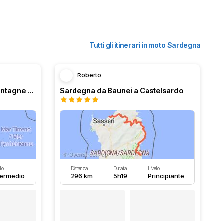
Tutti gli itinerari in moto Sardegna
Roberto
De Cagliari a Olbia par la montagne Sarde.
Sardegna da Baunei a Castelsardo.
llo
Distanza
Durata
Livello
termedio
296 km
5h19
Principiante