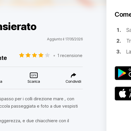
Come
nsierato
S
Aggiunto il 17/05/2026
Tr
La
•
1 recensione
nte
ca
Scarica
Condividi
passo per i colli direzione mare , con
iccola passeggiata e foto a due vespisti
leggerezza, e due chiacchiere con il