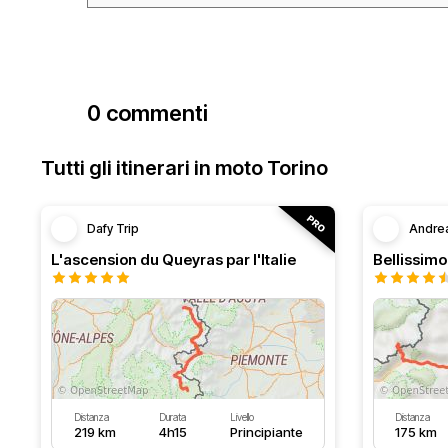
0 commenti
Tutti gli itinerari in moto Torino
Dafy Trip
Andre
L'ascension du Queyras par l'Italie
Distanza
Durata
Livello
Distanza
219 km
4h15
Principiante
175 km