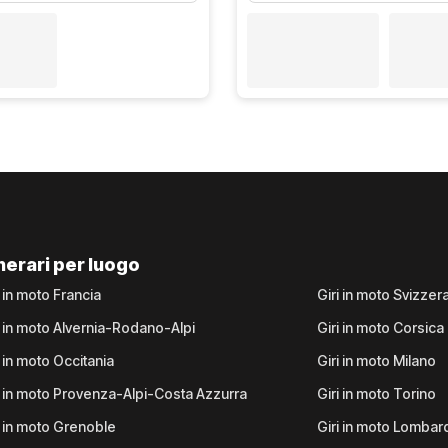
inerari per luogo
i in moto Francia
Giri in moto Svizzer
i in moto Alvernia-Rodano-Alpi
Giri in moto Corsica
i in moto Occitania
Giri in moto Milano
i in moto Provenza-Alpi-Costa Azzurra
Giri in moto Torino
i in moto Grenoble
Giri in moto Lombar