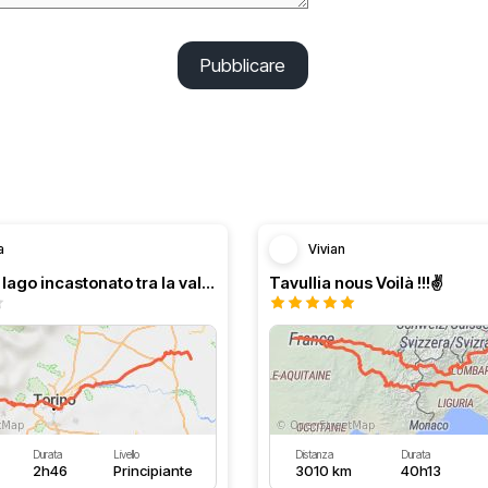
Pubblicare
a
Vivian
Bellissimo lago incastonato tra la val di susa
Tavullia nous Voilà !!!✌️
Durata
Livello
Distanza
Durata
2h46
Principiante
3010 km
40h13