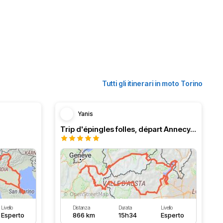
Tutti gli itinerari in moto Torino
Yanis
Trip d'épingles folles, départ Annecy, tour du Lac Majeur
Livello
Distanza
Durata
Livello
Esperto
866 km
15h34
Esperto