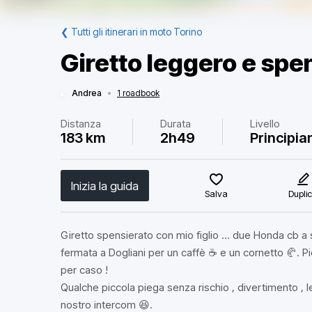
❮
Tutti gli itinerari in moto Torino
Giretto leggero e spe
Andrea
•
1 roadbook
Distanza
Durata
Livello
183 km
2h49
Principia
Inizia la guida
Salva
Dupli
Giretto spensierato con mio figlio … due Honda cb a s
fermata a Dogliani per un caffè ☕️ e un cornetto 🥐. P
per caso !
Qualche piccola piega senza rischio , divertimento , 
nostro intercom 😆.