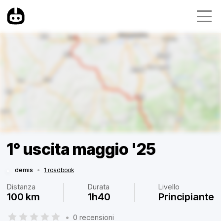
1° uscita maggio '25
demis
•
1 roadbook
Distanza
Durata
Livello
100 km
1h40
Principiante
•
0 recensioni