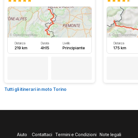
Distanza
Durata
Livello
Distanza
219 km
4h15
Principiante
175 km
Tutti gli itinerari in moto Torino
Aiuto
Contattaci
Termini e Condizioni
Note legali