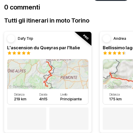
0 commenti
Tutti gli itinerari in moto Torino
Dafy Trip
Andrea
L'ascension du Queyras par l'Italie
Distanza
Durata
Livello
Distanza
219 km
4h15
Principiante
175 km