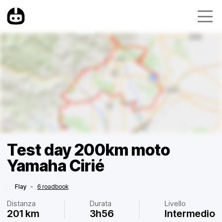
Test day 200km moto
Yamaha Cirié
Flay
•
6 roadbook
Distanza
Durata
Livello
201 km
3h56
Intermedio