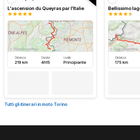
L'ascension du Queyras par l'Italie
Distanza
Durata
Livello
Distanza
219 km
4h15
Principiante
175 km
Tutti gli itinerari in moto Torino