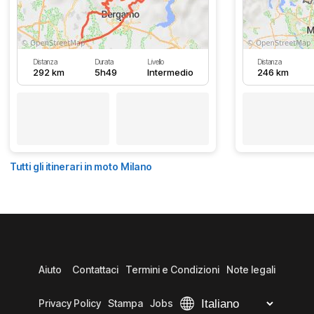
Distanza
Durata
Livello
Distanza
292 km
5h49
Intermedio
246 km
Tutti gli itinerari in moto Milano
Aiuto
Contattaci
Termini e Condizioni
Note legali
Privacy Policy
Stampa
Jobs