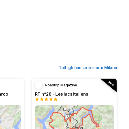
Tutti gli itinerari in moto Milano
Roadtrip Magazine
arco
RT n°28 - Les lacs italiens