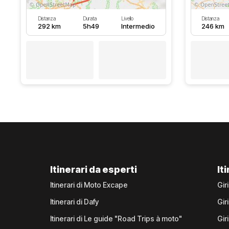
Distanza
Durata
Livello
Distanza
292 km
5h49
Intermedio
246 km
Itinerari da esperti
It
Itinerari di Moto Excape
Gir
Itinerari di Dafy
Gir
Itinerari di Le guide "Road Trips à moto"
Gir