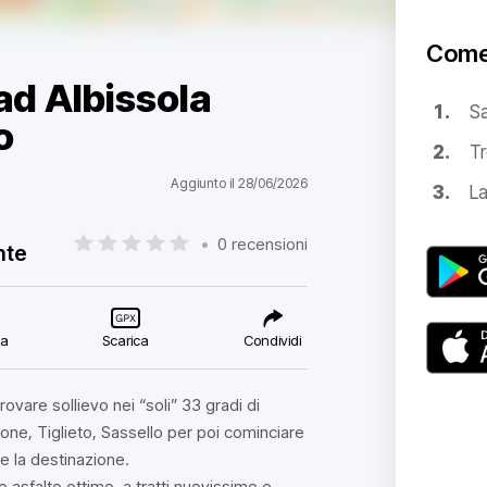
Come
ad Albissola
S
o
Tr
Aggiunto il 28/06/2026
La
•
0 recensioni
nte
ca
Scarica
Condividi
ovare sollievo nei “soli” 33 gradi di
one, Tiglieto, Sassello per poi cominciare
e la destinazione.
e asfalto ottimo, a tratti nuovissimo e