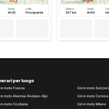
Durata
Livello
Distanza
Durata
Live
4h35
Principiante
257 km
4h50
In
inerari per luogo
i in moto Francia
Giri in moto Svizzer
i in moto Alvernia-Rodano-Alpi
Giri in moto Corsica
i in moto Occitania
Giri in moto Milano