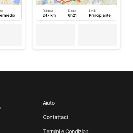
llo
Distanza
Durata
Livello
termedio
247 km
6h21
Principiante
Aiuto
a
Contattaci
Termini e Condizioni