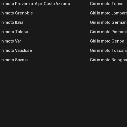
i in moto Provenza-Alpi-Costa Azzurra
Giri in moto Torino
i in moto Grenoble
Giri in moto Lombar
 in moto Italia
Giri in moto German
i in moto Tolosa
Giri in moto Piemon
i in moto Var
Giri in moto Genoa
i in moto Vaucluse
Giri in moto Toscan
i in moto Savoia
Giri in moto Bologna