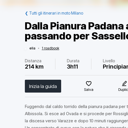
❮
Tutti gli itinerari in moto Milano
Dalla Pianura Padana 
passando per Sassell
elia
•
1 roadbook
Distanza
Durata
Livello
214 km
3h11
Principia
Inizia la guida
Salva
Dupli
Fuggendo dal caldo torrido della pianura padana per tr
Albissola. Si esce ad Ovada e si procede per Rossigli
la discesa verso Varazze e dopo 10 minuti raggiunger
Un concentrato di curve con la natura che ti circonda 