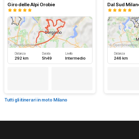
Giro delle Alpi Orobie
Distanza
Durata
Livello
Distanza
292 km
5h49
Intermedio
246 km
Tutti gli itinerari in moto Milano