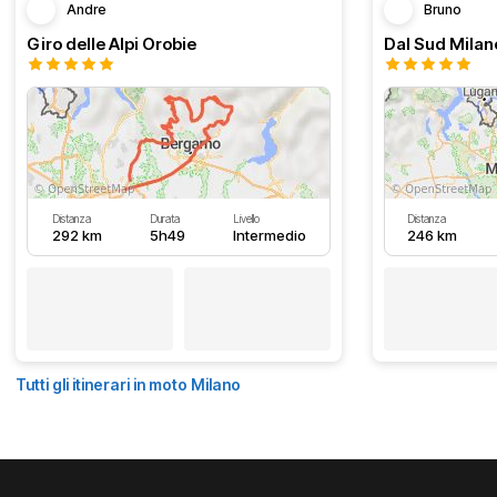
Andre
Bruno
Giro delle Alpi Orobie
Distanza
Durata
Livello
Distanza
292 km
5h49
Intermedio
246 km
Tutti gli itinerari in moto Milano