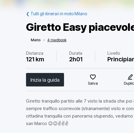
❮
Tutti gli itinerari in moto Milano
Giretto Easy piacevol
Mario
•
4 roadbook
Distanza
Durata
Livello
121 km
2h01
Principia
Inizia la guida
Salva
Dupli
Giretto tranquillo partito alle 7 visto la strada che poi 
sempre traffico scorrevole (stranamente) visto e con
cittadina tranquilla con panorama stupendo, vediamo 
san Marco 😉😉✌️✌️✌️