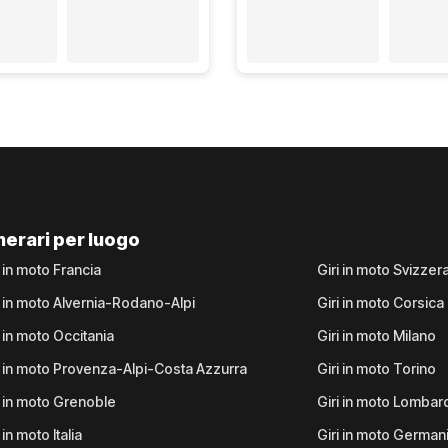
inerari per luogo
i in moto Francia
Giri in moto Svizzer
i in moto Alvernia-Rodano-Alpi
Giri in moto Corsica
i in moto Occitania
Giri in moto Milano
i in moto Provenza-Alpi-Costa Azzurra
Giri in moto Torino
i in moto Grenoble
Giri in moto Lombar
 in moto Italia
Giri in moto German