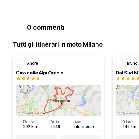
0 commenti
Tutti gli itinerari in moto Milano
Andre
Bruno
Giro delle Alpi Orobie
Distanza
Durata
Livello
Distanza
292 km
5h49
Intermedio
246 km