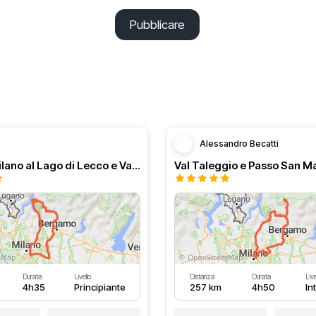
Pubblicare
Alessandro Becatti
Dal Sud Milano al Lago di Lecco e Valli bergamasche
Val Taleggio e Passo San M
Durata
Livello
Distanza
Durata
Live
4h35
Principiante
257 km
4h50
In