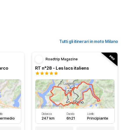
Tutti gli itinerari in moto Milano
Roadtrip Magazine
arco
RT n°28 - Les lacs italiens
llo
Distanza
Durata
Livello
termedio
247 km
6h21
Principiante