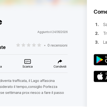
Come
e
S
Aggiunto il 24/05/2026
Tr
La
•
0 recensioni
nte
ca
Scarica
Condividi
diventa trafficata, il Lago affascina
siderato il tempo,consiglio Porlezza
se settimana prox riesco a fare il passo