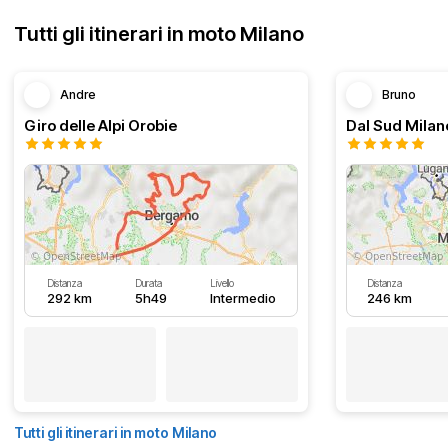
Tutti gli itinerari in moto Milano
Andre
Bruno
Giro delle Alpi Orobie
Distanza
Durata
Livello
Distanza
292 km
5h49
Intermedio
246 km
Tutti gli itinerari in moto Milano