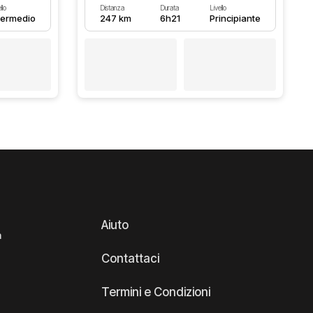
llo
Distanza
Durata
Livello
termedio
247 km
6h21
Principiante
Aiuto
a
Contattaci
Termini e Condizioni