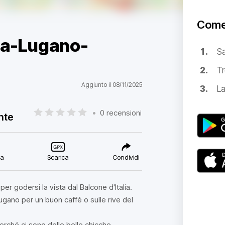
Come
lia-Lugano-
S
Tr
Aggiunto il 08/11/2025
La
•
0 recensioni
nte
ca
Scarica
Condividi
er godersi la vista dal Balcone d'Italia.
ugano per un buon caffé o sulle rive del
erché ci sono delle belle chicche.