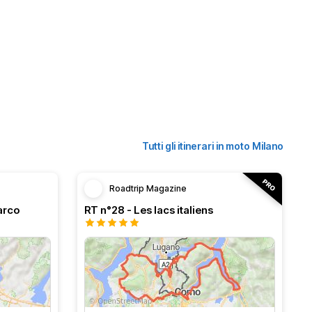
Tutti gli itinerari in moto Milano
Roadtrip Magazine
arco
RT n°28 - Les lacs italiens