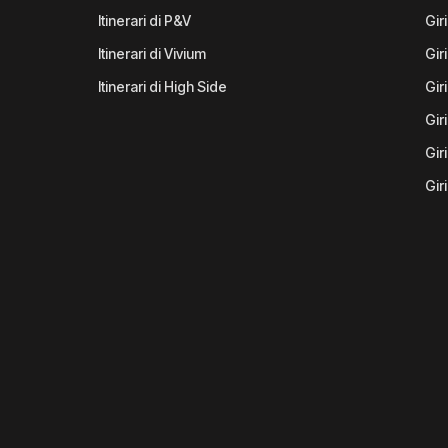
Itinerari di P&V
Gir
Itinerari di Vivium
Giri
Itinerari di High Side
Gir
Gir
Gir
Gir