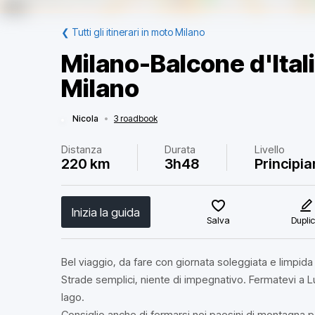
❮
Tutti gli itinerari in moto Milano
Milano-Balcone d'Ita
Milano
Nicola
•
3 roadbook
Distanza
Durata
Livello
220 km
3h48
Principia
Inizia la guida
Salva
Dupli
Bel viaggio, da fare con giornata soleggiata e limpida p
Strade semplici, niente di impegnativo. Fermatevi a L
lago.
Consiglio anche di fermarsi nei paesini di montagna p