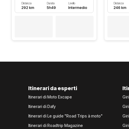
Distanza
Durata
Livello
Distanza
292 km
5h49
Intermedio
246 km
Itinerari da esperti
It
Itinerari di Moto Excape
Gir
Itinerari di Dafy
Gir
Itinerari di Le guide "Road Trips à moto"
Gir
Itinerari di Roadtrip Magazine
Gir