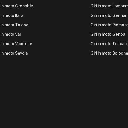
i in moto Grenoble
Giri in moto Lombar
 in moto Italia
Giri in moto German
i in moto Tolosa
Giri in moto Piemon
i in moto Var
Giri in moto Genoa
i in moto Vaucluse
Giri in moto Toscan
i in moto Savoia
Giri in moto Bologna