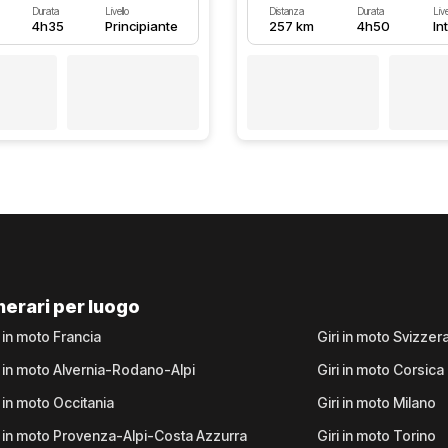
Durata
Livello
Distanza
Durata
Live
4h35
Principiante
257 km
4h50
In
inerari per luogo
i in moto Francia
Giri in moto Svizzer
i in moto Alvernia-Rodano-Alpi
Giri in moto Corsica
i in moto Occitania
Giri in moto Milano
i in moto Provenza-Alpi-Costa Azzurra
Giri in moto Torino