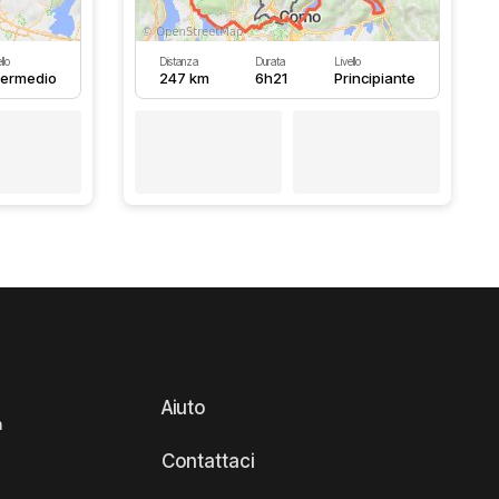
llo
Distanza
Durata
Livello
termedio
247 km
6h21
Principiante
Aiuto
a
Contattaci