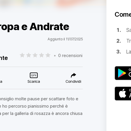
Come
ropa e Andrate
S
Aggiunto il 11/07/2025
Tr
La
•
0 recensioni
nte
ca
Scarica
Condividi
consiglio molte pause per scattare foto e
che ho percorso pianissimo perché è
 per la galleria di rosazza è ancora chiusa