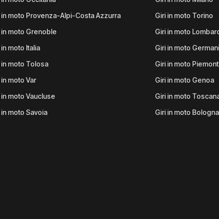
i in moto Provenza-Alpi-Costa Azzurra
Giri in moto Torino
i in moto Grenoble
Giri in moto Lombar
 in moto Italia
Giri in moto German
i in moto Tolosa
Giri in moto Piemon
i in moto Var
Giri in moto Genoa
i in moto Vaucluse
Giri in moto Toscan
i in moto Savoia
Giri in moto Bologna