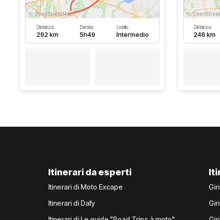
Distanza
Durata
Livello
Distanza
292 km
5h49
Intermedio
246 km
Itinerari da esperti
It
Itinerari di Moto Excape
Gir
Itinerari di Dafy
Gir
Itinerari di Le guide "Road Trips à moto"
Gir