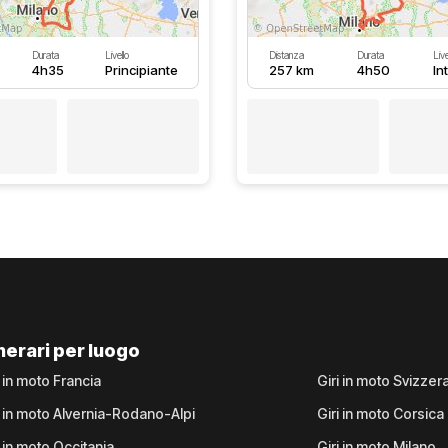
Durata
Livello
Distanza
Durata
Live
4h35
Principiante
257 km
4h50
In
inerari per luogo
i in moto Francia
Giri in moto Svizzer
i in moto Alvernia-Rodano-Alpi
Giri in moto Corsica
i in moto Occitania
Giri in moto Milano