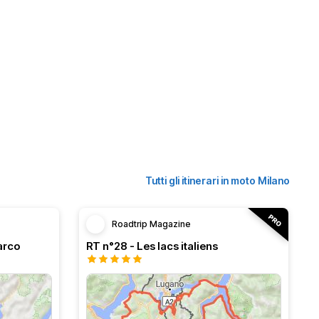
Tutti gli itinerari in moto Milano
Roadtrip Magazine
arco
RT n°28 - Les lacs italiens