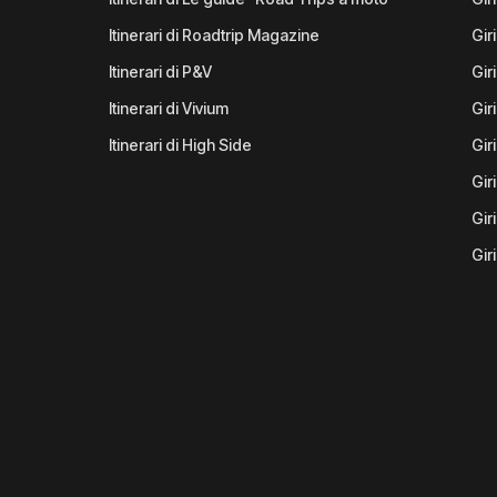
Itinerari di Roadtrip Magazine
Gir
Itinerari di P&V
Gir
Itinerari di Vivium
Giri
Itinerari di High Side
Gir
Gir
Gir
Gir