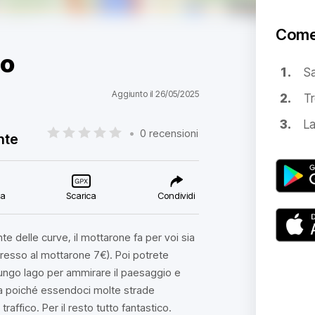
Come
go
S
Aggiunto il 26/05/2025
Tr
La
•
0 recensioni
nte
ca
Scarica
Condividi
te delle curve, il mottarone fa per voi sia
gresso al mottarone 7€). Poi potrete
 lungo lago per ammirare il paesaggio e
ana poiché essendoci molte strade
raffico. Per il resto tutto fantastico.