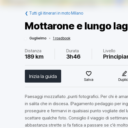
❮
Tutti gli itinerari in moto Milano
Mottarone e lungo la
Guglielmo
•
1 roadbook
Distanza
Durata
Livello
189 km
3h46
Principia
Inizia la guida
Salva
Dupli
Paesaggi mozzafiato ,punti fotografici. Per chi è aman
in salita che in discesa. (Pagamento pedaggio per in
proseguire e fermarvi in qualsiasi punto vogliate del
scattare qualche foto. Consiglio il viaggio di settim
abbastanza strette si fa fatica a passare se c'è molto t