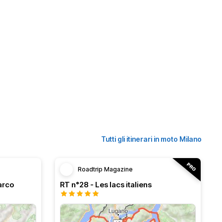
Tutti gli itinerari in moto Milano
Roadtrip Magazine
arco
RT n°28 - Les lacs italiens