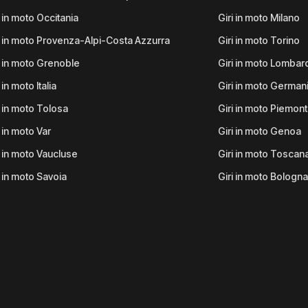
i in moto Occitania
Giri in moto Milano
i in moto Provenza-Alpi-Costa Azzurra
Giri in moto Torino
i in moto Grenoble
Giri in moto Lombar
 in moto Italia
Giri in moto German
i in moto Tolosa
Giri in moto Piemon
i in moto Var
Giri in moto Genoa
i in moto Vaucluse
Giri in moto Toscan
i in moto Savoia
Giri in moto Bologna