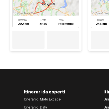
Distanza
Durata
Livello
Distanza
292 km
5h49
Intermedio
246 km
Itinerari da esperti
It
Itinerari di Moto Excape
Gir
Itinerari di Dafy
Gir