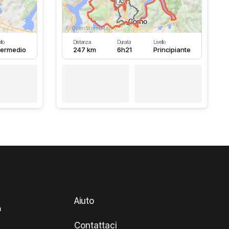
llo
Distanza
Durata
Livello
termedio
247 km
6h21
Principiante
Aiuto
a
Contattaci