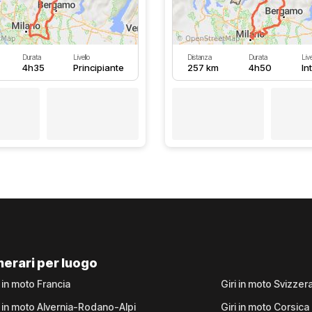
Durata
Livello
Distanza
Durata
Live
4h35
Principiante
257 km
4h50
In
inerari per luogo
i in moto Francia
Giri in moto Svizzer
i in moto Alvernia-Rodano-Alpi
Giri in moto Corsica