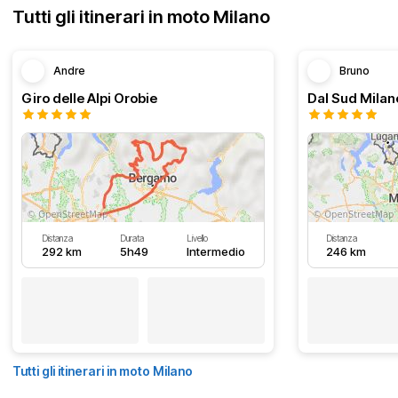
Tutti gli itinerari in moto Milano
Andre
Bruno
Giro delle Alpi Orobie
Distanza
Durata
Livello
Distanza
292 km
5h49
Intermedio
246 km
Tutti gli itinerari in moto Milano