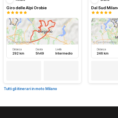
Giro delle Alpi Orobie
Distanza
Durata
Livello
Distanza
292 km
5h49
Intermedio
246 km
Tutti gli itinerari in moto Milano