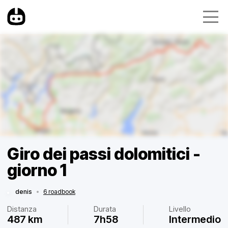
Giro dei passi dolomitici -
giorno 1
denis
•
6 roadbook
Distanza
Durata
Livello
487 km
7h58
Intermedio