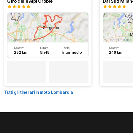
Giro delle Alpi Orobie
Distanza
Durata
Livello
Distanza
292 km
5h49
Intermedio
246 km
Tutti gli itinerari in moto Lombardia