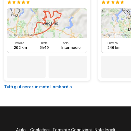
Distanza
Durata
Livello
Distanza
292 km
5h49
Intermedio
246 km
Tutti gli itinerari in moto Lombardia
Aiuto
Contattaci
Termini e Condizioni
Note legali