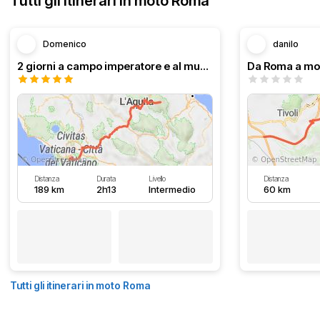
Tutti gli itinerari in moto Roma
Domenico
danilo
2 giorni a campo imperatore e al mucciante
Distanza
Durata
Livello
Distanza
189 km
2h13
Intermedio
60 km
Tutti gli itinerari in moto Roma