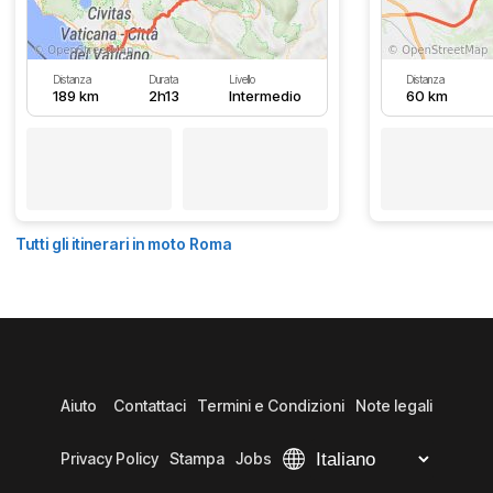
Distanza
Durata
Livello
Distanza
189 km
2h13
Intermedio
60 km
Tutti gli itinerari in moto Roma
Aiuto
Contattaci
Termini e Condizioni
Note legali
Privacy Policy
Stampa
Jobs