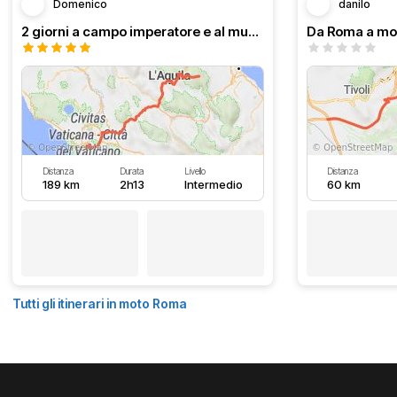
Domenico
danilo
2 giorni a campo imperatore e al mucciante
Distanza
Durata
Livello
Distanza
189 km
2h13
Intermedio
60 km
Tutti gli itinerari in moto Roma