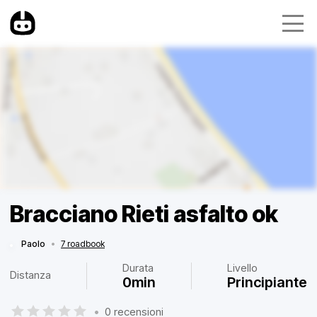
Bracciano Rieti asfalto ok
Paolo
•
7 roadbook
Durata
Livello
Distanza
0min
Principiante
•
0 recensioni