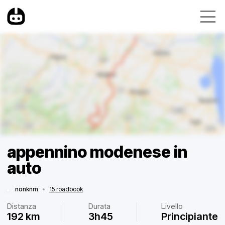
appennino modenese in
auto
nonknm
•
15 roadbook
Distanza
Durata
Livello
192 km
3h45
Principiante