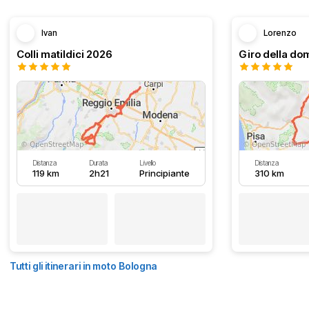
Ivan
Lorenzo
Colli matildici 2026
Distanza
Durata
Livello
Distanza
119 km
2h21
Principiante
310 km
Tutti gli itinerari in moto Bologna