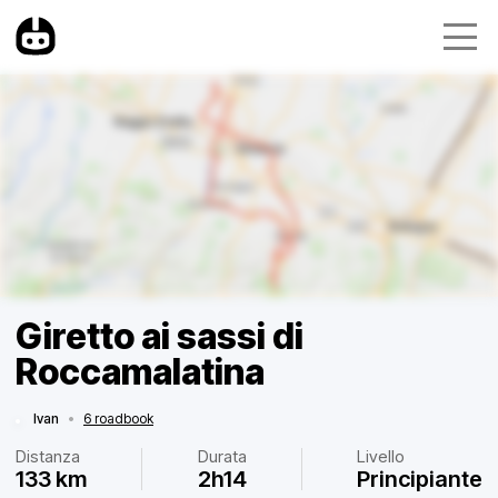
Giretto ai sassi di
Roccamalatina
Ivan
•
6 roadbook
Distanza
Durata
Livello
133 km
2h14
Principiante