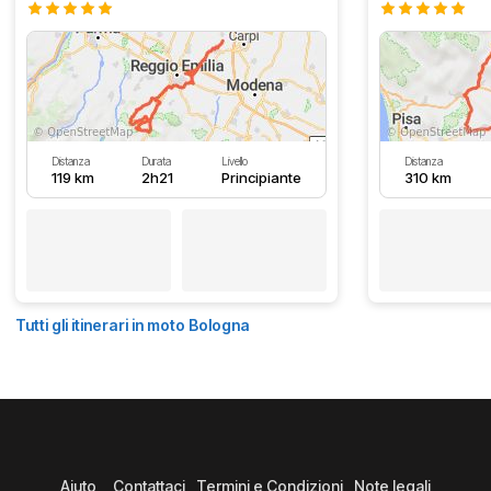
Distanza
Durata
Livello
Distanza
119 km
2h21
Principiante
310 km
Tutti gli itinerari in moto Bologna
Aiuto
Contattaci
Termini e Condizioni
Note legali