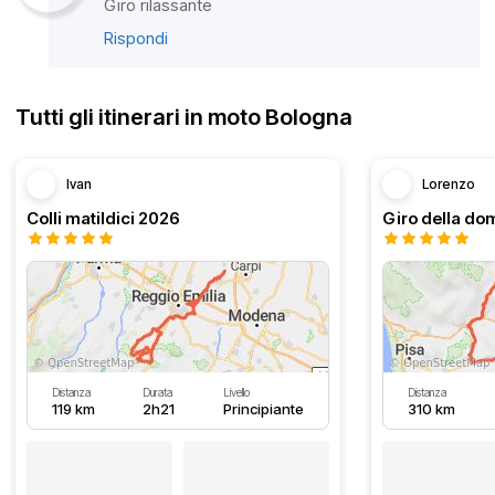
Giro rilassante
Rispondi
Tutti gli itinerari in moto Bologna
Ivan
Lorenzo
Colli matildici 2026
Distanza
Durata
Livello
Distanza
119 km
2h21
Principiante
310 km