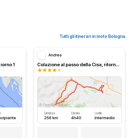
Tutti gli itinerari in moto Bologna
Andrea
iorno 1
Colazione al passo della Cisa, ritorno per passo del Cirone.
o
Distanza
Durata
Livello
ncipiante
256 km
4h40
Intermedio