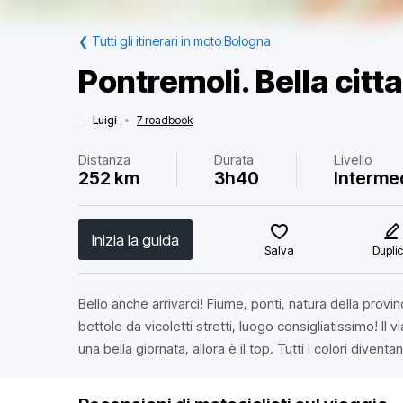
❮
Tutti gli itinerari in moto Bologna
Pontremoli. Bella citt
Luigi
•
7 roadbook
Distanza
Durata
Livello
252 km
3h40
Interme
Inizia la guida
Salva
Dupli
Bello anche arrivarci! Fiume, ponti, natura della provin
bettole da vicoletti stretti, luogo consigliatissimo! Il 
una bella giornata, allora è il top. Tutti i colori diventano