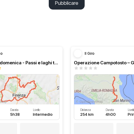
Pubblicare
zo
Il Giro
Giro della domenica - Passi e laghi tosco emiliani
Operazione Campotosto – G
Durata
Livello
Distanza
Durata
Livell
5h38
Intermedio
254 km
4h00
Pri