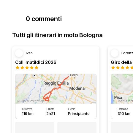
0 commenti
Tutti gli itinerari in moto Bologna
Ivan
Loren
Colli matildici 2026
Distanza
Durata
Livello
Distanza
119 km
2h21
Principiante
310 km