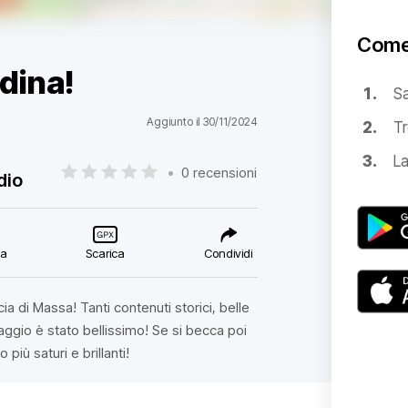
Come
adina!
S
Aggiunto il 30/11/2024
Tr
La
•
0 recensioni
dio
ca
Scarica
Condividi
cia di Massa! Tanti contenuti storici, belle
viaggio è stato bellissimo! Se si becca poi
 più saturi e brillanti!