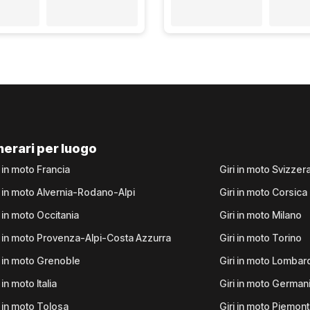
inerari per luogo
i in moto Francia
Giri in moto Svizzer
i in moto Alvernia-Rodano-Alpi
Giri in moto Corsica
i in moto Occitania
Giri in moto Milano
i in moto Provenza-Alpi-Costa Azzurra
Giri in moto Torino
i in moto Grenoble
Giri in moto Lombar
 in moto Italia
Giri in moto German
i in moto Tolosa
Giri in moto Piemon