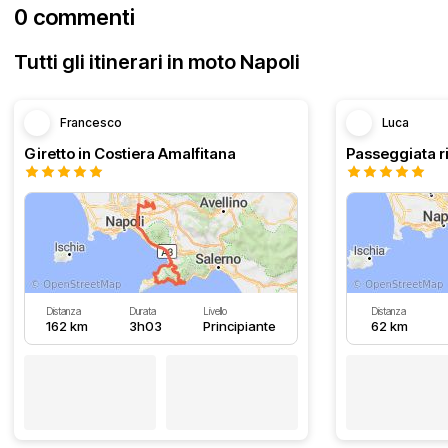
0 commenti
Tutti gli itinerari in moto Napoli
Francesco
Luca
Giretto in Costiera Amalfitana
Passeggiata r
Distanza
Durata
Livello
Distanza
162 km
3h03
Principiante
62 km