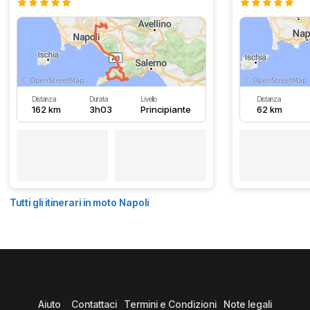
Distanza
Durata
Livello
Distanza
162 km
3h03
Principiante
62 km
Tutti gli itinerari in moto Napoli
Aiuto
Contattaci
Termini e Condizioni
Note legali