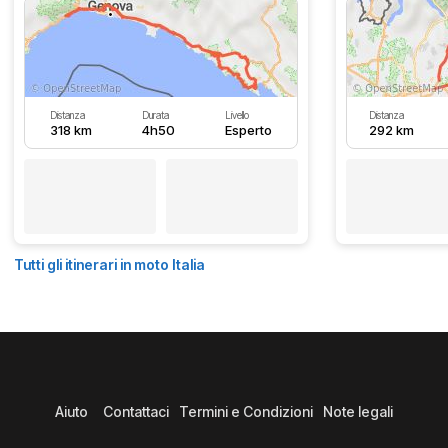
Distanza
Durata
Livello
Distanza
318 km
4h50
Esperto
292 km
Tutti gli itinerari in moto Italia
Aiuto
Contattaci
Termini e Condizioni
Note legali