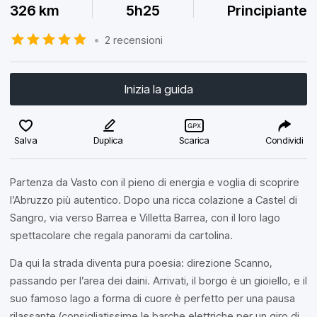
326 km
5h25
Principiante
•
2 recensioni
Inizia la guida
Salva
Duplica
Scarica
Condividi
Partenza da Vasto con il pieno di energia e voglia di scoprire
l’Abruzzo più autentico. Dopo una ricca colazione a Castel di
Sangro, via verso Barrea e Villetta Barrea, con il loro lago
spettacolare che regala panorami da cartolina.
Da qui la strada diventa pura poesia: direzione Scanno,
passando per l’area dei daini. Arrivati, il borgo è un gioiello, e il
suo famoso lago a forma di cuore è perfetto per una pausa
rilassante (consigliatissime le barche elettriche per un giro di