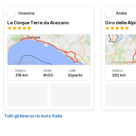
Onesime
Andre
Le Cinque Terre da Arezano
Giro delle Alp
Distanza
Durata
Livello
Distanza
318 km
4h50
Esperto
292 km
Tutti gli itinerari in moto Italia