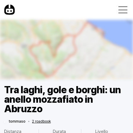
Tra laghi, gole e borghi: un
anello mozzafiato in
Abruzzo
tommaso
•
2 roadbook
Distanza
Durata
Livello