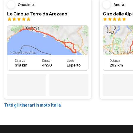
Onesime
Andre
Le Cinque Terre da Arezano
Giro delle Alp
Distanza
Durata
Livello
Distanza
318 km
4h50
Esperto
292 km
Tutti gli itinerari in moto Italia