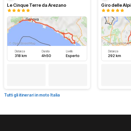
Le Cinque Terre da Arezano
Giro delle Alp
Distanza
Durata
Livello
Distanza
318 km
4h50
Esperto
292 km
Tutti gli itinerari in moto Italia