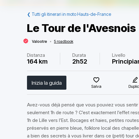
❮
Tutti gli itinerari in moto Hauts-de-France
Le Tour de l'Avesnois
Valootre
•
5 roadbook
Distanza
Durata
Livello
164 km
2h52
Principia
Inizia la guida
Salva
Dupli
Avez-vous déjà pensé que vous pouviez vous sentir d
seulement 1h de route ? C’est exactement l’effet ress
1h de Lille vers l’Est. Bocages et haies, petites routes
préservés en pierre bleue, folklore local des chapel
a bien des secrets à vous livrer dans ce (petit) tour 