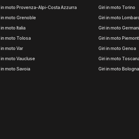
i in moto Provenza-Alpi-Costa Azzurra
Giri in moto Torino
i in moto Grenoble
Giri in moto Lombar
 in moto Italia
Giri in moto German
i in moto Tolosa
Giri in moto Piemon
i in moto Var
Giri in moto Genoa
i in moto Vaucluse
Giri in moto Toscan
i in moto Savoia
Giri in moto Bologna