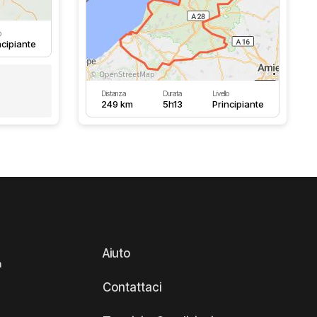
o
ncipiante
Distanza
Durata
Livello
249 km
5h13
Principiante
Aiuto
a
Contattaci