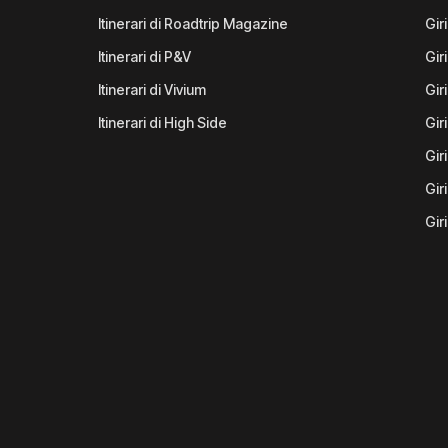
Itinerari di Roadtrip Magazine
Gir
Itinerari di P&V
Gir
Itinerari di Vivium
Giri
Itinerari di High Side
Gir
Gir
Gir
Gir