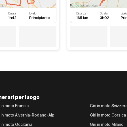
Durata
Livello
Distanza
Durata
Livell
1h42
Principiante
165 km
3h02
Pri
inerari per luogo
i in moto Francia
Giri in moto Svizzer
i in moto Alvernia-Rodano-Alpi
Giri in moto Corsica
i in moto Occitania
Giri in moto Milano