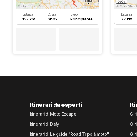
Distanza
Durata
Livello
Distanza
157 km
3h09
Principiante
77 km
Itinerari da esperti
It
Itinerari di Moto Excape
Gir
Itinerari di Dafy
Gir
Itinerari di Le guide "Road Trips à moto"
Gir