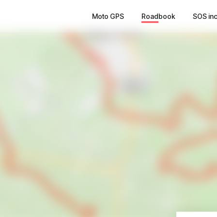
Moto GPS
Roadbook
SOS in