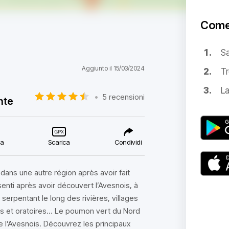
Come
S
Aggiunto il 15/03/2024
Tr
La
•
5 recensioni
nte
ca
Scarica
Condividi
ans une autre région après avoir fait
enti après avoir découvert l’Avesnois, à
 serpentant le long des rivières, villages
les et oratoires… Le poumon vert du Nord
de l’Avesnois. Découvrez les principaux