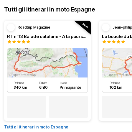
Tutti gli itinerari in moto Espagne
Roadtrip Magazine
Jean-phili
RT n°13 Balade catalane - A la poursuite de l’authentique
La boucle du l
Distanza
Durata
Livello
Distanza
340 km
6h10
Principiante
102 km
Tutti gli itinerari in moto Espagne