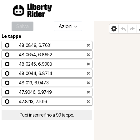
Salva
Azioni
Le tappe
48.0849, 6.7631
✖
48.0654, 6.8652
✖
48.0245, 6.9008
✖
48.0044, 6.8714
✖
48.013, 6.9473
✖
47.9046, 6.9749
✖
47.8113, 7.1016
✖
Puoi inserire fino a 99 tappe.